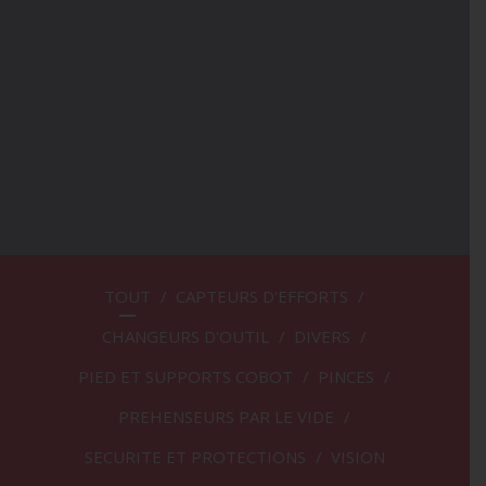
Universal Robots. De plus, vous
pouvez nous contacter afin de
déterminer quels sont vos besoins
et les accessoires qui conviennent
pour cela.
Pour en savoir-plus sur les robots Universal Robots,
découvrez notre gamme,
ou également sur
la page
internet Universal Robots.
TOUT
/
CAPTEURS D'EFFORTS
/
CHANGEURS D'OUTIL
/
DIVERS
/
PIED ET SUPPORTS COBOT
/
PINCES
/
PREHENSEURS PAR LE VIDE
/
SECURITE ET PROTECTIONS
/
VISION