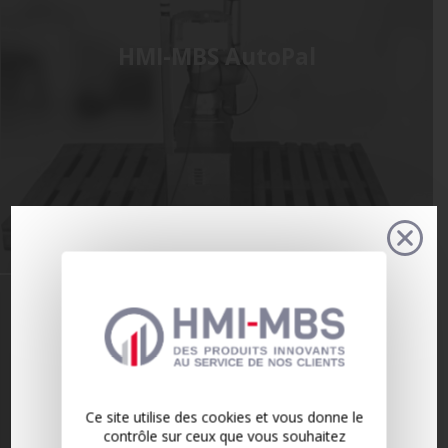
HMI-MBS AutoPal
🚀 ESSAYEZ
LE
FIT TOOL DÈS
AUJOURD’HUI !
Visualisez votre
ligne de
production en
Ce site utilise des cookies et vous donne le
3D
, testez vos
contrôle sur ceux que vous souhaitez
configurations et optimisez vos postes de