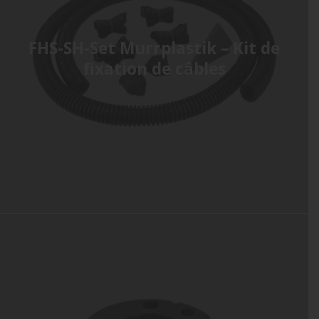
FHS-SH-Set Murrplastik – Kit de
fixation de câbles