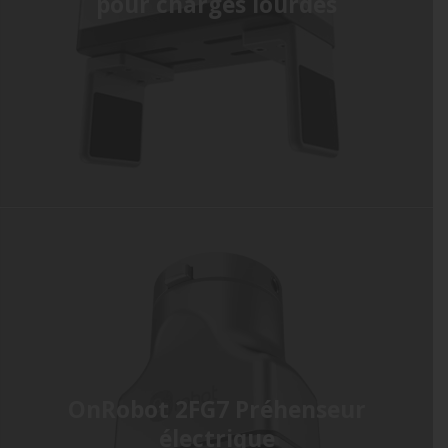
pour charges lourdes
OnRobot 2FG7 Préhenseur
électrique