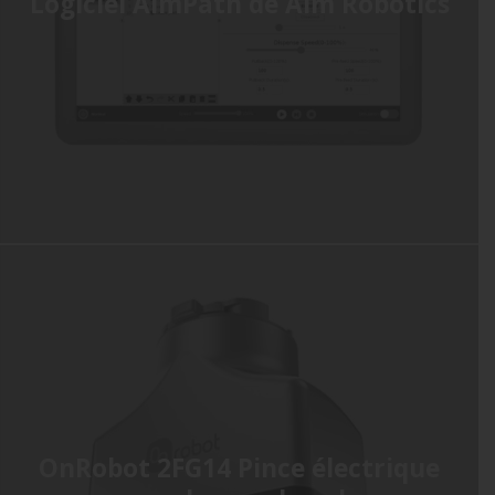
Logiciel AimPath de Aim Robotics
OnRobot 2FG14 Pince électrique