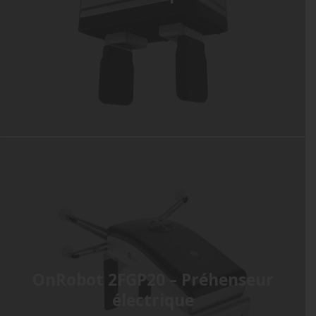
OnRobot 2FGP20 – Préhenseur
électrique