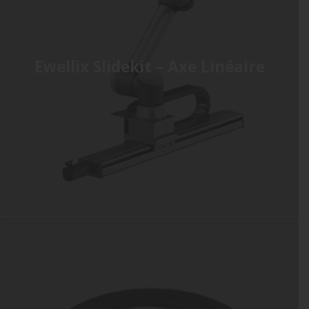
Ewellix Slidekit – Axe Linéaire