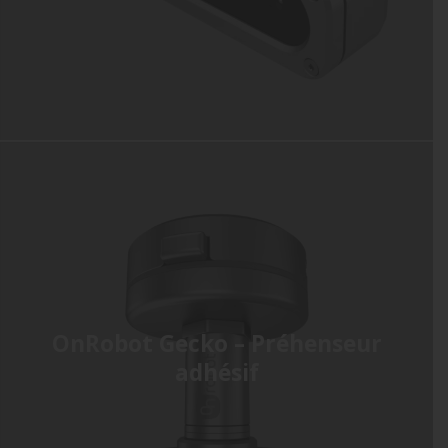
OnRobot Gecko – Préhenseur
adhésif