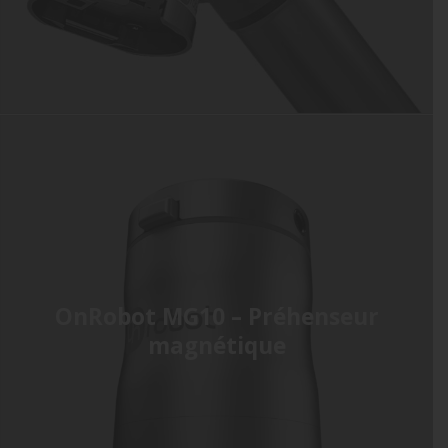
OnRobot MG10 – Préhenseur
magnétique