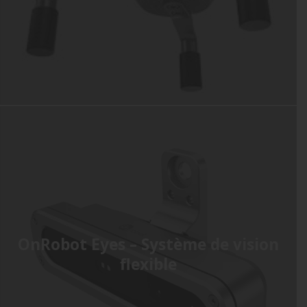
OnRobot Eyes – Système de vision
flexible