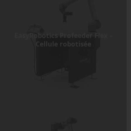
EasyRobotics Profeeder Flex –
Cellule robotisée