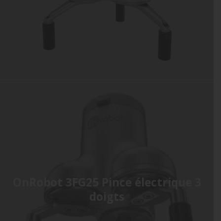
OnRobot 3FG25 Pince électrique 3
doigts