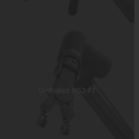
OnRobot RG2-FT