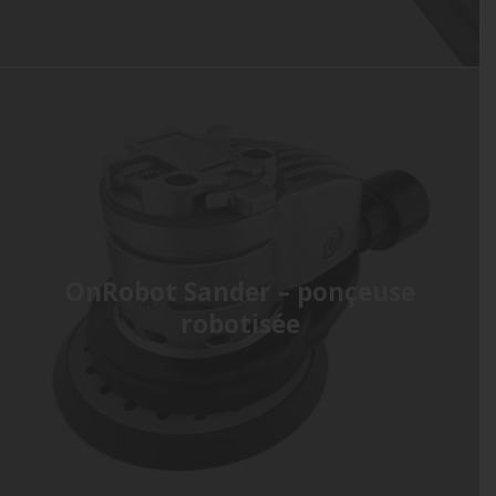
OnRobot Sander – ponçeuse
robotisée