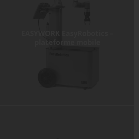
EASYWORK EasyRobotics –
plateforme mobile