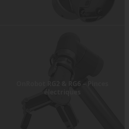
OnRobot RG2 & RG6 – Pinces
électriques