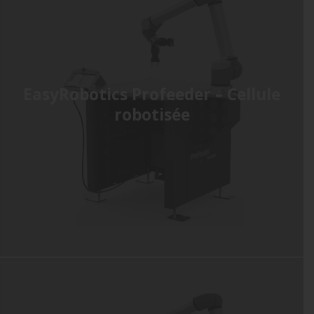
EasyRobotics Profeeder – Cellule
robotisée