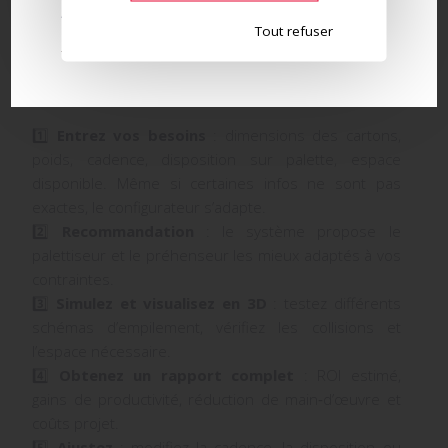
AUJOURD’HUI
Tout refuser
Comment utiliser le
configurateur Robotiq ?
1️⃣
Entrez vos besoins
: dimensions des cartons,
poids, cadence, disposition sur palette, espace
disponible. Même si certaines infos ne sont pas
exactes, le configurateur s’adapte.
2️⃣
Recommandation
: le système propose le
palettiseur et le préhenseur les mieux adaptés à vos
contraintes.
3️⃣
Simulez et visualisez en 3D
: testez différents
schémas d’empilement, vérifiez les collisions et
l’espace nécessaire.
4️⃣
Obtenez un rapport complet
: ROI estimé,
gains de productivité, réduction de main‑d’œuvre et
coûts projet.
5️⃣
Ajustez
: modifiez la cadence, la disposition ou