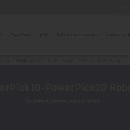
Actualités
S
ErgoPack
MiR
Robots nettoyage
Universal 
Accueil
/
PREHENSEURS PAR LE VIDE
/
PowerPick10-PowerPick 20 Robotiq
erPick10-PowerPick20 Robo
Système de préhension par le vide