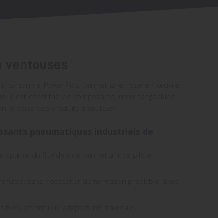
à ventouses
air comprimé PowerPick
, permet une mise en œuvre
e. Il est constitué de composants interchangeables :
on le poids des produits à soulever.
osants pneumatiques industriels de
 optimal du flux de vide permettant de piloter
minutes, sans nécessiter de formation préalable, avec
ibles, offrant une adaptabilité maximale.