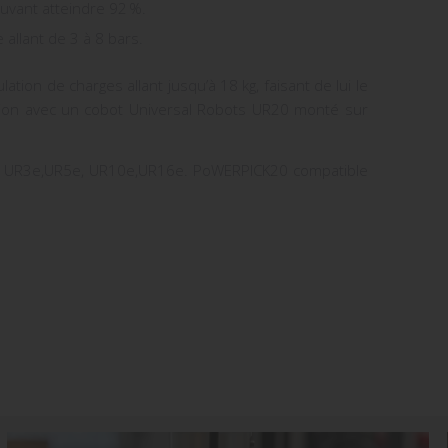
uvant atteindre 92 %.
allant de 3 à 8 bars.
ulation de
charges allant jusqu’à 18 kg
, faisant de lui le
ion
avec un cobot Universal Robots UR20 monté sur
s UR3e,UR5e, UR10e,UR16e. PoWERPICK20 compatible