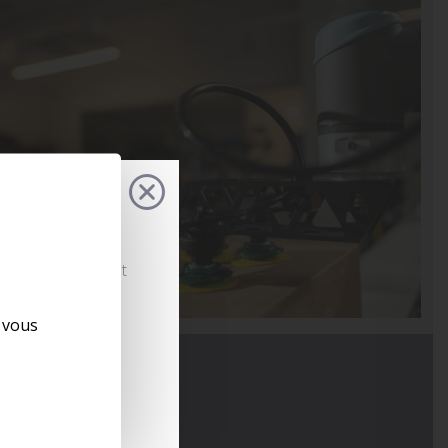
s configurations et
. Rapide, intuitif
 flux et prendre
e vous
s opérations