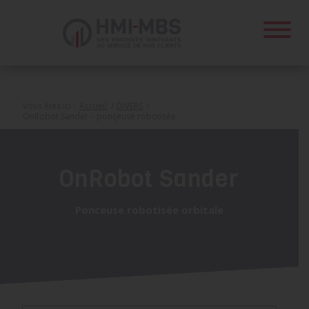
Panneau de gestion des cookies
Vous êtes ici :
Accueil
/
DIVERS
/
OnRobot Sander – ponçeuse robotisée
OnRobot Sander
Ponceuse robotisée orbitale