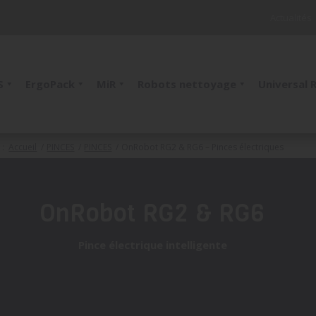
Actualités
S
ErgoPack
MiR
Robots nettoyage
Universal 
 :
Accueil
/
PINCES
/
PINCES
/
OnRobot RG2 & RG6 – Pinces électriques
OnRobot RG2 & RG6
Pince électrique intelligente