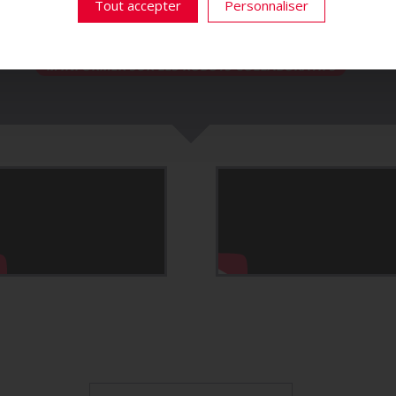
Tout accepter
Personnaliser
gamme de produits conçus pour optimiser vo
M’INFORMER SUR LES ROBOTS COLLABORATIFS