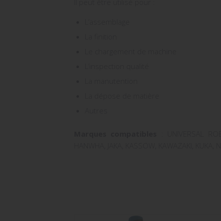
Il peut être utilisé pour :
L’assemblage
La finition
Le chargement de machine
L’inspection qualité
La manutention
La dépose de matière
Autres
Marques compatibles
: UNIVERSAL ROB
HANWHA, JAKA, KASSOW, KAWAZAKI, KUKA, 