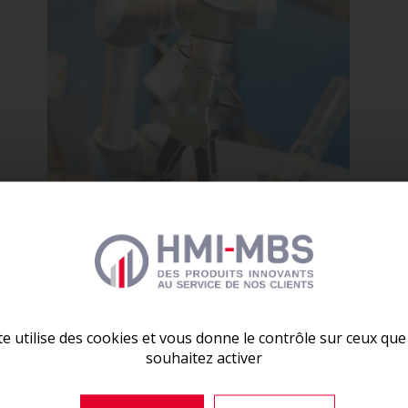
🚀 ESSAYEZ
LE FIT TOOL DÈS AUJOURD’HUI !
Visualisez votre ligne de production en
3D
, testez vo
optimisez vos postes de palettisation en quelques clics
et interactif, le
FIT TOOL
vous permet de simuler vos
te utilise des cookies et vous donne le contrôle sur ceux qu
les meilleures décisions pour votre usine.
souhaitez activer
👉
ESSAYEZ LE LIFT TOOL DÈS AUJOURD’HUI