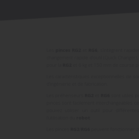
Les
pinces RG2
et
RG6
, s’intègrent rapi
changement rapide d’outil (Quick Changer)
pour la
RG2
et 6 kg et 150 mm de course p
Les caractéristiques exceptionnelles de son 
d’ingénierie et de fabrication.
Les préhenseurs
RG2
et
RG6
sont utiles p
pinces sont facilement interchangeables ce
pouvez utiliser un outil pour différen
l’utilisation du
robot
.
Les pinces
RG2
/
RG6
peuvent fonctionner d