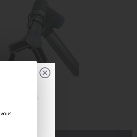
s configurations et
. Rapide, intuitif
 flux et prendre
e vous