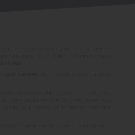
dement sur les bras robotisés grâce à leur système de
, avec une charge utile de 2 kg de 110 mm de course
our la
RG6
.
logiciel (
URCAPS
) réduit considérablement le temps
our une large gamme d’applications. Les embouts des
 qui donne une grande flexibilité de préhension, vous
tes parties du processus de production maximisant
e manière continue avec les Doubles Quick Changer.