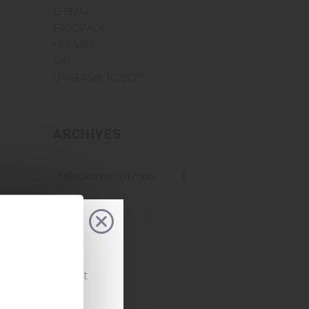
EFFIMAT
ERGOPACK
HMI-MBS
MiR
UNIVERSAL ROBOTS
ARCHIVES
s configurations et
. Rapide, intuitif
 flux et prendre