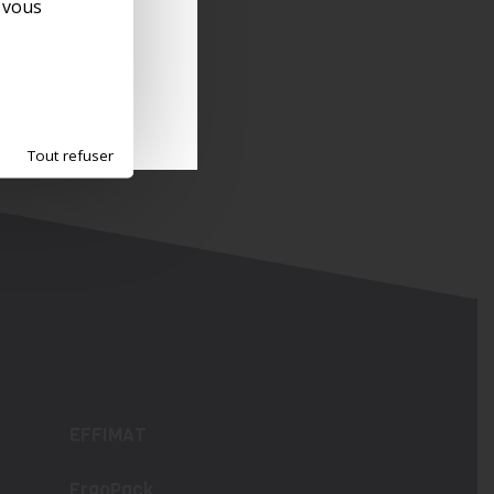
e vous
Tout refuser
EFFIMAT
ErgoPack