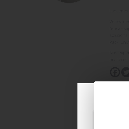
Lancement
Venez déc
l’encaissa
solutions
Pack, Univ
Nos exper
présents 