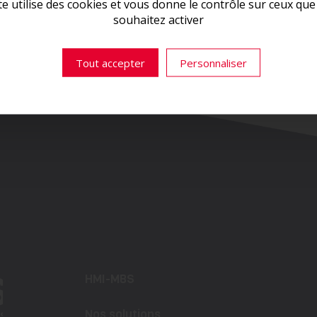
te utilise des cookies et vous donne le contrôle sur ceux qu
les meilleures décisions pour votre usine.
souhaitez activer
👉
ESSAYEZ LE LIFT TOOL DÈS AUJOURD’HUI
Tout accepter
Personnaliser
HMI-MBS
Nos solutions