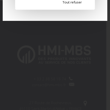
Tout refuser
+
33 2 38 58 18 74
contact@hmi-mbs.fr
27 Route de Rochevreux,
45110 Saint-Martin-d’Abbat – FRANCE