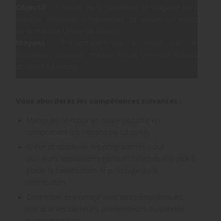
Objectif
: A l’issue de la formation, le stagiaire sera
capable d’installer, programmer et utiliser un robot
de la marque Universal Robots.
Moyens
: Présentation sur le robot par un
Roboticien, support : manuel Robot Universal Robots
et Robot lui-même.
Vous aborderez les compétences suivantes :
Manipuler le robot en toute sécurité en
comprenant les notions de sécurité.
Créer et optimiser les programmes pour
plusieurs applications typiques telles que le pick &
place, la palettisation, le polissage ou la
distribution.
Connecter et interagir avec des périphériques,
tels que les capteurs, préhenseurs ou bandes
transporteuses.