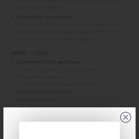
Construire une application pick & place (basée sur
la formation en ligne)
Paramètres de sécurité
Utiliser les fonctions de sécurité du robot pour
réduire le risque de collision avec les personnes
se trouvant dans la zone de l’opérateur
14h00 – 17h30
Optimiser le Pick and Place
Optimiser l’application de pick & place en
réduisant le temps de cycle
Lisser les trajectoires pour assurer des
performances optimales
Ajuster les positions
Démarrage facile
Configurer le robot pour charger le programme,
initialiser automatiquement et démarrer le
🚀 ESSAYEZ
LE
programme à la mise sous tension
FIT TOOL DÈS