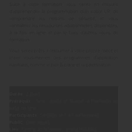
Suite à cette formation, vous serez en mesure
d’appréhender la programmation d’un cobot UR, de
comprendre les notions de sécurité, et vous
connaîtrez les ressources additionnelles disponibles,
à la fois en ligne et par le biais d’autres cours de
formation.
Vous serez prêts à retourner à votre propre robot et
créer vous-mêmes des programmes d’application
habituels, comme le pick & place et la palettisation.
Durée
: 2 jours
Prérequis
: Avoir réalisé et finalisé la formation de
base en ligne
Participants
: Session de 1 à 6 participants
Public
: Opérateurs
Lieu
: Centre de formation certifié HMI-MBS