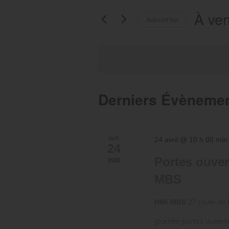
navigation
Rechercher
À ven
de
Aujourd’hui
Évènements
vues
par
Sélectio
mot-
une
Évènements
clé.
date.
Derniers Évèneme
AVR
24 avril @ 10 h 00 min
24
Portes ouv
2026
MBS
HMI-MBS
27 route de 
Journée portes ouvert