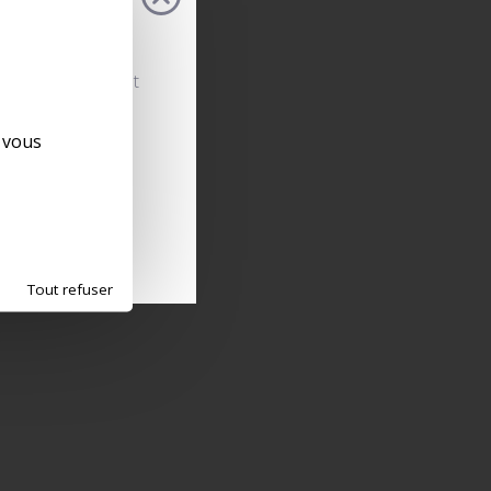
s configurations et
. Rapide, intuitif
 flux et prendre
e vous
Tout refuser