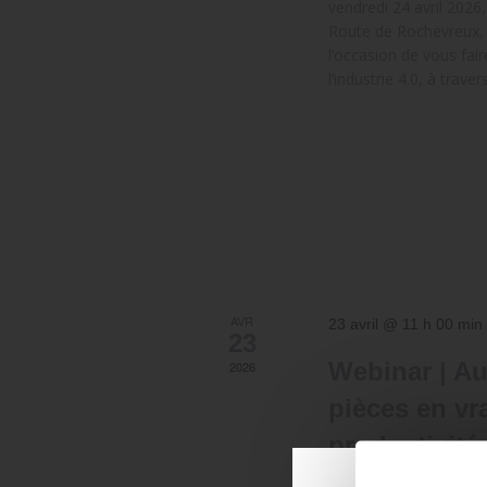
vendredi 24 avril 2026
Route de Rochevreux, 
l’occasion de vous fai
l’industrie 4.0, à tra
AVR
23 avril @ 11 h 00 min
23
Webinar | Au
2026
pièces en vra
productivité