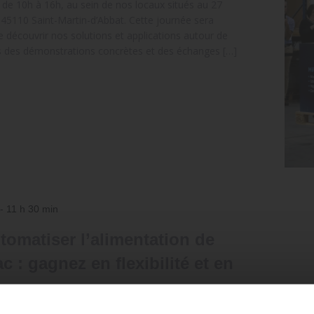
, de 10h à 16h, au sein de nos locaux situés au 27
45110 Saint-Martin-d’Abbat. Cette journée sera
re découvrir nos solutions et applications autour de
vers des démonstrations concrètes et des échanges […]
-
11 h 30 min
tomatiser l’alimentation de
c : gagnez en flexibilité et en