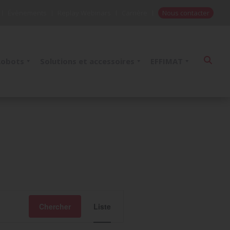
Évènements
Replay Webinars
Carrière
Nous contacter
Robots
Solutions et accessoires
EFFIMAT
Navigation
de
Chercher
Liste
vues
évènement