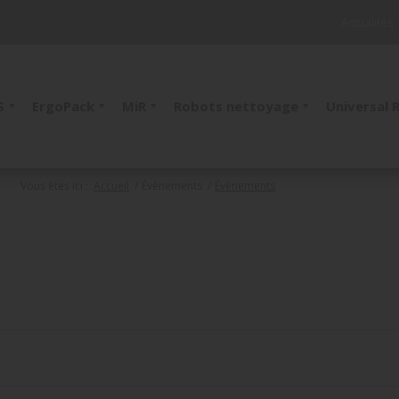
Actualités
S
ErgoPack
MiR
Robots nettoyage
Universal 
Vous êtes ici :
Accueil
/
Évènements
/
Évènements