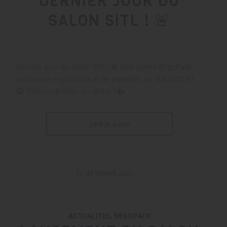
DERNIER JOUR DU
SALON SITL ! 🚨
Dernier jour du salon SITL ! 🚨 Retrouvez l’ErgoPack,
cercleuse ergonomique de palettes, au stand B54 !
😉 Démonstration en direct ! 👍
Lire la suite
15 SEPTEMBRE 2021
/
ACTUALITES
,
ERGOPACK