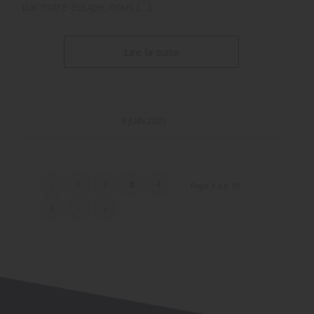
par notre équipe, nous […]
Lire la suite
9 JUIN 2021
/
‹
1
2
3
4
Page 3 sur 10
5
›
»