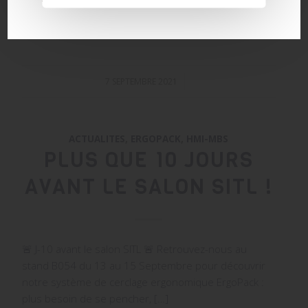
Lire la suite
7 SEPTEMBRE 2021
/
ACTUALITES
,
ERGOPACK
,
HMI-MBS
PLUS QUE 10 JOURS
AVANT LE SALON SITL !
🚨 J-10 avant le salon SITL 🚨 Retrouvez-nous au
stand B054 du 13 au 15 Septembre pour découvrir
notre système de cerclage ergonomique ErgoPack :
plus besoin de se pencher, […]