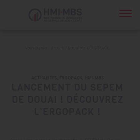
Panneau de gestion des cookies
Vous êtes ici :
Accueil
/
Actualités
/
ERGOPACK
ACTUALITES
,
ERGOPACK
,
HMI-MBS
LANCEMENT DU SEPEM
DE DOUAI ! DÉCOUVREZ
L’ERGOPACK !
Après une journée de montage, le SEPEM de Douai